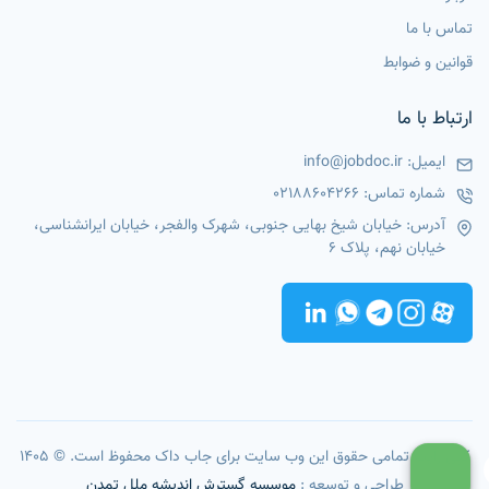
تماس با ما
قوانین و ضوابط
ارتباط با ما
ایمیل:
info@jobdoc.ir
شماره تماس:
02188604266
آدرس: خیابان شیخ بهایی جنوبی، شهرک والفجر، خیابان ایرانشناسی،
خیابان نهم، پلاک 6
کپی رایت تمامی حقوق این وب سایت برای جاب داک محفوظ است. © 1405
طراحی و توسعه :
موسسه گسترش اندیشه ملل تمدن