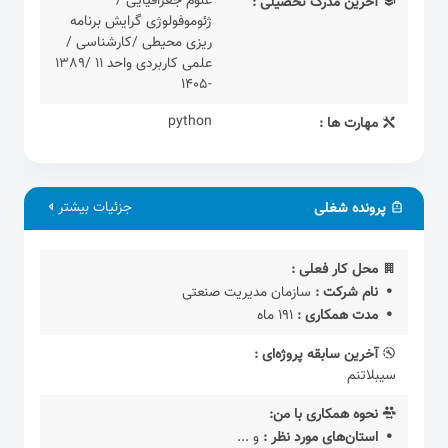
علوم جغرافیایی /
آخرین مدرک تحصیلی :
ژئوموفولوژی گرایش برنامه
ریزی محیطی /کارشناسی /
علمی کاربردی واحد 11 /1389
-1405
python
مهارت ها :
جزئیات بیشتر
پرونده شغلی
محل کار فعلی :
نام شرکت :
سازمان مدیریت صنعتی
مدت همکاری :
191 ماه
آخرین سابقه پروژه‌ای :
سیبلاتنم
نحوه همکاری با من:
استان‌های مورد نظر :
و ...