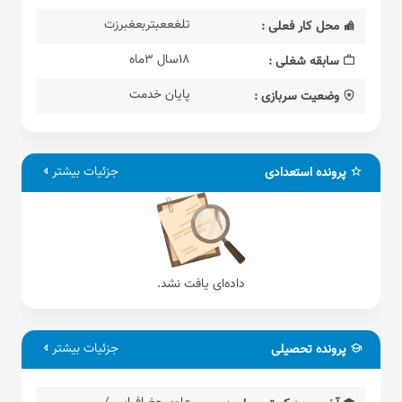
تلغععبتربعغبرزت
محل کار فعلی :
18سال 3ماه
سابقه شغلی :
پایان خدمت
وضعیت سربازی :
جزئیات بیشتر
پرونده استعدادی
داده‌ای یافت نشد.
جزئیات بیشتر
پرونده تحصیلی