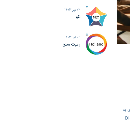
02 تیر 1403
نئو
02 تیر 1403
رغبت سنج
 به
یکی از ابزارهای کارآمد در این زمینه، آزمون رفتارشناسی DISC