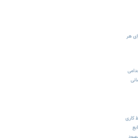
برای هر
تخدامی
انی
یط کاری
بع
ن‌ها می‌توانند بهترین استفاده را از آزمون DISC برای بهبود