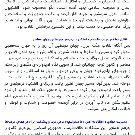
است که قیامهای مارکسیستی و امثال آن نمیتوانست برای انقلابی که از متن
ایمان و معرفت اسلامی پدید آمده است، الگو محسوب شود. انقلابیون
اسلامی بدون سرمشق و تجربه آغاز کردند و ترکیب جمهوریّت و اسلامیّت و
ابزارهای تشکیل و پیشرفت آن، جز با هدایت الهی و قلب نورانی و اندیشه‌ی
بزرگ امام خمینی، به دست نیامد. و این نخستین درخشش انقلاب بود.
تقابل دوگانه‌ی جدید «اسلام و استکبار»؛ پدیده‌ی برجسته‌ی جهان معاصر
پس آ‌نگاه انقلاب ملّت ایران، جهان دوقطبی آن روز را به جهان سه‌قطبی
تبدیل کرد و سپس با سقوط و حذف شوروی و اقمارش و پدید آمدن قطبهای
جدید قدرت، تقابل دوگانه‌ی جدید «اسلام و استکبار» پدیده‌ی برجسته‌ی جهان
معاصر و کانون توجّه جهانیان شد. از سویی نگاه امیدوارانه‌ی ملّتهای زیر ستم
و جریانهای آزادی‌خواه جهان و برخی دولتهای مایل به استقلال، و از سویی
نگاه کینه‌ورزانه و بدخواهانه‌ی رژیم‌های زورگو و قلدرهای باج‌طلب عالم، بدان
دوخته شد. بدین‌گونه مسیر جهان تغییر یافت و زلزله‌ی انقلاب، فرعونهای در
بسترِ راحت آرمیده را بیدار کرد؛ دشمنی‌ها با همه‌ی شدّت آغاز شد و اگر نبود
قدرت عظیم ایمان و انگیزه‌ی این ملّت و رهبری آسمانی و تأییدشده‌ی امام
عظیم‌الشّأن ما، تاب آوردن در برابر آن‌همه خصومت و شقاوت و توطئه و
خباثت، امکان‌پذیر نمیشد.
مدیریت جهادی و اعتقاد به اصل «ما میتوانیم»؛ عامل عزت و پیشرفت ایران در همه‌ی عرصه‌ها
به‌رغم همه‌ی این مشکلات طاقت‌فرسا، جمهوری اسلامی روزبه‌روز گامهای
بلندتر و استوارتری به جلو برداشت. این چهل سال، شاهد جهادهای بزرگ و