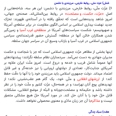
شش) عزت ملی، روابط خارجی، مرزبندی با دشمن
۶) عزّت ملّی، روابط خارجی، مرزبندی با دشمن: این هر سه، شاخه‌هایی از
اصلِ
«عزّت، حکمت، و مصلحت»
در روابط بین‌المللی‌اند. صحنه‌ی جهانی،
امروز شاهد پدیده‌هایی است که تحقّق یافته یا در آستانه‌‌ی ظهورند: تحرّک
جدید نهضت بیداری اسلامی بر اساس الگوی مقاومت در برابر سلطه‌ی آمریکا
و صهیونیسم؛ شکست سیاست‌های آمریکا در
منطقه‌ی غرب آسیا
و زمین‌گیر
شدن همکاران خائن آنها در منطقه؛ گسترش حضور قدرتمندانه‌ی سیاسی
جمهوری اسلامی در غرب آسیا و بازتاب وسیع آن در سراسر جهان سلطه.
اینها بخشی از مظاهر عزّت جمهوری اسلامی است که جز با شجاعت و حکمت
مدیران جهادی به دست نمی‌آمد. سردمداران نظام سلطه نگرانند؛ پیشنهادهای
آنها عموماً شامل فریب و خدعه و دروغ است. امروز ملّت ایران علاوه‌ بر
آمریکای جنایت‌کار، تعدادی از دولتهای اروپایی را نیز خدعه‌گر و غیر قابل
اعتماد میداند. دولت جمهوری اسلامی باید مرزبندی خود را با آنها با دقّت حفظ
کند؛ از
ارزشهای انقلابی
و ملّی خود، یک گام هم عقب‌نشینی نکند؛ از
تهدیدهای پوچ آنان نهراسد؛ و در همه‌حال، عزّت کشور و ملّت خود را در نظر
داشته باشد و حکیمانه و مصلحت‌جویانه و البتّه از موضع انقلابی، مشکلات
قابل حلّ خود را با آنان حل کند. در مورد آمریکا حلّ هیچ مشکلی متصوّر
نیست و
مذاکره
با آن جز زیان مادّی و معنوی محصولی نخواهد داشت.
هفت) سبک زندگی