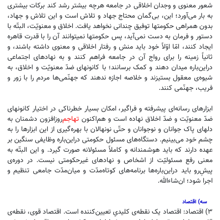
شعور معنوی و وجدان اخلاقی در جامعه هرچه بیشتر رشد کند برکات بیشتری
به بار می‌آورد؛ این، بی‌گمان محتاج جهاد و تلاش است و این تلاش و جهاد،
بدون همراهی حکومتها توفیق چندانی نخواهد یافت. اخلاق و معنویّت، البتّه با
دستور و فرمان به دست نمی‌آید، پس حکومتها نمیتوانند آن را با قدرت قاهره
ایجاد کنند، امّا اوّلاً خود باید منش و رفتار اخلاقی و معنوی داشته باشند، و
ثانیاً زمینه‌ را برای رواج آن در جامعه فراهم کنند و به نهادهای اجتماعی
دراین‌باره میدان دهند و کمک برسانند؛ با کانونهای ضدّ معنویّت و اخلاق، به
شیوه‌ی معقول بستیزند و خلاصه اجازه ندهند که جهنّمی‌ها مردم را با زور و
فریب، جهنّمی کنند.
ابزارهای رسانه‌ای پیشرفته و فراگیر، امکان بسیار خطرناکی در اختیار کانونهای
ضدّ معنویّت و ضدّ اخلاق نهاده است و هم‌اکنون
تهاجم
روزافزون دشمنان به
دلهای پاک جوانان و نوجوانان و حتّی نونهالان با بهره‌گیری از این ابزارها را به
چشم خود می‌بینیم. دستگاه‌های مسئول حکومتی دراین‌باره وظایفی سنگین بر
عهده دارند که باید هوشمندانه و کاملاً مسئولانه صورت گیرد. و این البتّه به
معنی رفع مسئولیّت از اشخاص و نهادهای غیرحکومتی نیست. در دوره‌ی
پیش‌ِرو باید دراین‌باره‌ها برنامه‌های کوتاه‌مدّت و میان‌مدّت جامعی تنظیم و
اجرا شود؛ ان‌شاء‌الله.
سه) اقتصاد
۳) اقتصاد: اقتصاد یک نقطه‌ی کلیدیِ تعیین‌کننده است. اقتصاد قوی، نقطه‌ی