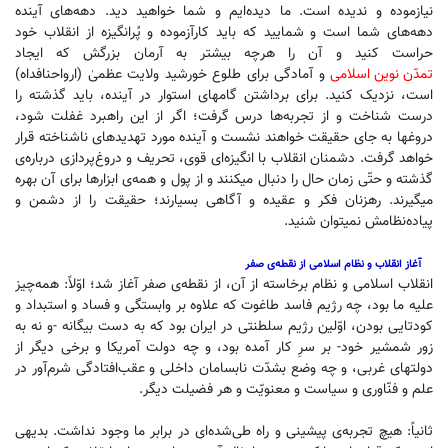
نیازموده و ندیده است. ما دیده‌ایم و شما خواهید دید. دهه‌های آینده
دهه‌های شما است و شمایید که باید کارآزموده و پُرانگیزه از انقلاب خود
حراست کنید و آن را هرچه بیشتر به آرمان بزرگش که ایجاد
تمدّن نوین اسلامی
و آمادگی برای طلوع خورشید ولایت عظمیٰ (ارواحنافداه)
است، نزدیک کنید. برای برداشتن گامهای استوار در آینده، باید گذشته را
درست شناخت و از تجربه‌ها درس گرفت؛ اگر از این راهبرد غفلت شود،
دروغها به جای حقیقت خواهند نشست و آینده مورد تهدیدهای ناشناخته قرار
خواهد گرفت. دشمنان انقلاب با انگیزه‌ای قوی، تحریف و دروغ‌پردازی درباره‌ی
گذشته و حتّی زمان حال را دنبال میکنند و از پول و همه‌ی ابزارها برای آن بهره
میگیرند. رهزنان فکر و عقیده و آگاهی بسیارند؛ حقیقت را از دشمن و
پیاده‌نظامش نمیتوان شنید.
آغاز انقلاب و نظام اسلامی از نقطه‌ی صفر
انقلاب اسلامی و نظام برخاسته از آن، از نقطه‌ی صفر آغاز شد؛ اوّلاً: همه‌چیز
علیه ما بود، چه رژیم فاسد طاغوت که علاوه ‌بر وابستگی و فساد و استبداد و
کودتایی بودن، اوّلین رژیم سلطنتی در ایران بود که به دست بیگانه -و نه به
زور شمشیر خود- بر سرِ کار آمده بود، و چه دولت آمریکا و برخی دیگر از
دولتهای غربی، و چه وضع بشدّت نابسامان داخلی و عقب‌افتادگی شرم‌آور در
علم و فنّاوری و سیاست و معنویّت و هر فضیلت دیگر.
ثانیاً: هیچ تجربه‌ی پیشینی و راه طی‌شده‌ای در برابر ما وجود نداشت. بدیهی