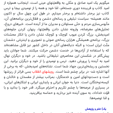
میگویم یک امید صادق و متّکی به واقعیّتهای عینی است. اینجانب همواره از
امید کاذب و فریبنده‌ دوری جسته‌ام، امّا خود و همه را از نومیدی بیجا و ترس
کاذب نیز برحذر داشته‌‌ام و برحذر میدارم. در طول این چهل سال -و اکنون
مانند همیشه- سیاست تبلیغی و رسانه‌ای دشمن و فعّال‌ترین برنامه‌های آن،
مأیوس‌سازی مردم و حتّی مسئولان و مدیران ما از آینده است. خبرهای دروغ،
تحلیل‌های مغرضانه، وارونه‌ نشان دادن واقعیّتها، پنهان کردن جلوه‌های
امیدبخش، بزرگ کردن عیوب کوچک و کوچک نشان دادن یا انکار محسّنات
بزرگ، برنامه‌‌ی همیشگی هزاران رسانه‌ی صوتی و تصویری و اینترنتی دشمنان
ملّت ایران است؛ و البتّه دنباله‌های آنان در داخل کشور نیز قابل مشاهده‌اند
که با استفاده از آزادی‌ها در خدمت دشمن حرکت میکنند. شما جوانان باید
پیش‌گام در شکستن این محاصره‌ی تبلیغاتی باشید. در خود و دیگران نهال
امید به آینده را پرورش دهید. ترس و نومیدی را از خود و دیگران برانید. این
نخستین و ریشه‌ای‌ترین جهاد شما است. نشانه‌های امیدبخش -که به برخی از
آنها اشاره شد- در برابر چشم شما است.
رویشهای انقلاب
بسی فراتر از ریزشها
است و دست‌ودلهای امین و خدمتگزار، بمراتب بیشتر از مفسدان و خائنان و
کیسه‌دوختگان است. دنیا به جوان ایرانی و پایداری ایرانی و ابتکارهای ایرانی،
در بسیاری از عرصه‌ها با چشم تکریم و احترام مینگرد. قدر خود را بدانید و با
قوّت خداداد، به سوی ‌آینده خیز بردارید و حماسه بیافرینید.
و امّا توصیه‌ها:
یک) علم و پژوهش