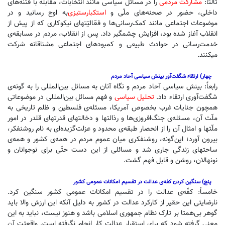
ثالثاً:
مشارکت مردمی
را در مسائل سیاسی مانند انتخابات، مقابله با فتنه‌های
داخلی، حضور در صحنه‌های ملّی و
استکبارستیزی
به اوج رسانید و در
موضوعات اجتماعی مانند کمک‌رسانی‌ها و فعّالیّتهای نیکوکاری که از پیش ‌از
انقلاب آغاز شده بود، افزایش چشمگیر داد. پس ‌از انقلاب، مردم در مسابقه‌‌ی
خدمت‌رسانی در حوادث طبیعی و کمبودهای اجتماعی مشتاقانه شرکت
میکنند.
چهار) ارتقاء شگفت‌آور بینش سیاسی آحاد مردم
رابعاً: بینش سیاسی آحاد مردم و نگاه آنان به مسائل بین‌المللی را به گونه‌ی
شگفت‌آوری ارتقاء داد.
تحلیل سیاسی
و فهم مسائل بین‌المللی در موضوعاتی
همچون جنایات غرب بخصوص آمریکا، مسئله‌ی فلسطین و ظلم تاریخی به
ملّت آن، مسئله‌ی جنگ‌افروزی‌ها و رذالتها و دخالتهای قدرتهای قلدر در امور
ملّتها و امثال آن را از انحصار طبقه‌ی محدود و عزلت‌‌گزیده‌ای به نام روشنفکر،
بیرون آورد؛ این‌گونه، روشنفکری میان عموم مردم در همه‌ی کشور و همه‌ی
ساحتهای زندگی جاری شد و مسائلی از این دست حتّی برای نوجوانان و
نونهالان، روشن و قابل فهم گشت.
پنج) سنگین کردن کفه‌ی عدالت در تقسیم امکانات عمومی کشور
خامساً: کفّه‌ی عدالت را در تقسیم امکانات عمومی کشور سنگین کرد.
نارضایتی این حقیر از کارکرد عدالت در کشور به دلیل آنکه این ارزش والا باید
گوهر بی‌همتا بر تارک نظام جمهوری اسلامی باشد و هنوز نیست، نباید به این
معنی گرفته شود که برای استقرار عدالت کار انجام نگرفته است. واقعیّت آن