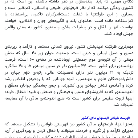
نکته‌ی مهمّی که باید آینده‌سازان در نظر داشته باشند، این است که در
کشوری زندگی میکنند که از نظر ظرفیّتهای طبیعی و انسانی، کم‌نظیر است و
بسیاری از این ظرفیّتها با غفلت دست‌اندرکاران تاکنون بی‌استفاده یا
کم‌استفاده مانده است. همّتهای بلند و انگیزه‌های جوان و انقلابی، خواهند
توانست آنها را فعّال و در پیشرفت مادّی و معنوی کشور به معنی واقعی
جهش ایجاد کنند.
مهم‌ترین ظرفیّت امیدبخش کشور، نیروی انسانی مستعد و کارآمد با زیربنای
عمیق و اصیل ایمانی و دینی است. جمعیّت جوان زیر ۴۰ ‌سال که بخش
مهمّی از آن نتیجه‌ی موج جمعیّتی ایجادشده در دهه‌ی ۶۰ است، فرصت
ارزشمندی برای کشور است. ۳۶ میلیون نفر در سنین میانه‌ی ۱۵ و ۴۰ سالگی،
نزدیک به ۱۴ میلیون نفر دارای تحصیلات عالی، رتبه‌ی دوّم جهان در
دانش‌آموختگان علوم و مهندسی، انبوه جوانانی که با روحیه‌ی انقلابی رشد
کرده و آماده‌ی تلاش جهادی برای کشورند، و جمع چشمگیر جوانان محقّق و
اندیشمندی که به آفرینشهای علمی و فرهنگی و صنعتی و غیره اشتغال دارند؛
اینها ثروت عظیمی برای کشور است که هیچ اندوخته‌ی مادّی با آن مقایسه
نمیتواند شد.
فهرست طولانی فرصتهای مادی کشور
به‌جز اینها، فرصتهای مادّی کشور نیز فهرستی طولانی را تشکیل میدهد که
مدیران کارآمد و پُرانگیزه و خردمند میتوانند با فعّال کردن و بهره‌گیری از آن،
درآمدهای ملّی را با جهشی نمایان افزایش داده و کشور را ثروتمند و بی‌نیاز و