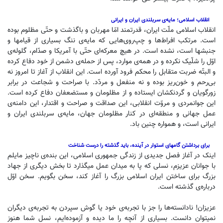
انقلاب اسلامی؛ مایه‌ی سربلندی ایران و ایرانی
انقلاب اسلامی ملّت ایران، قدرتمند امّا مهربان و باگذشت و حتّی مظلوم بوده
است. مرتکب افراط‌ها و چپ‌روی‌هایی که مایه‌ی ننگ بسیاری از قیامها و
جنبشها است، نشده است. در هیچ معرکه‌ای حتّی با آمریکا و صدّام، گلوله‌ی
اوّل را شلّیک نکرده و در همه‌ی موارد، پس ‌از حمله‌ی دشمن از خود دفاع کرده
و البتّه ضربت متقابل را محکم فرود آورده است. این انقلاب از آغاز تا امروز نه
بی‌رحم و خون‌ریز بوده و نه منفعل و مردّد. با صراحت و شجاعت در برابر
زورگویان و گردنکشان ایستاده و از مظلومان و مستضعفان دفاع کرده است.
این جوانمردی و مروّت انقلابی، این صداقت و صراحت و اقتدار، این دامنه‌ی
عمل جهانی و منطقه‌ای در کنار مظلومان جهان، مایه‌ی سربلندی ایران و
ایرانی است، و همواره چنین باد.
برای برداشتن گامهای استوار در آینده، باید گذشته را درست شناخت
اینک در آغاز فصل جدیدی از زندگی جمهوری اسلامی، این بنده‌ی ناچیز مایلم
با جوانان عزیزم، نسلی که پا به میدان عمل میگذارد تا بخش دیگری از جهاد
بزرگ برای ساختن ایران اسلامی بزرگ را آغاز کند، سخن بگویم. سخن اوّل
درباره‌ی گذشته است.
عزیزان! نادانسته‌ها را جز با تجربه‌ی خود یا گوش سپردن به تجربه‌ی دیگران
نمیتوان دانست. بسیاری از آنچه را ما دیده و آزموده‌ایم، نسل شما هنوز