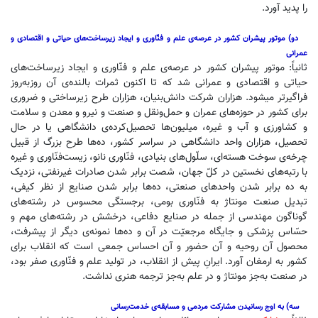
را پدید ‌آورد.
دو) موتور پیشران کشور در عرصه‌ی علم و فنّاوری و ایجاد زیرساخت‌های حیاتی و اقتصادی و
عمرانی
ثانیاً: موتور پیشران کشور در عرصه‌ی علم و فنّاوری و ایجاد زیرساخت‌های
حیاتی و اقتصادی و عمرانی شد که تا اکنون ثمرات بالنده‌ی آن روزبه‌روز
فراگیرتر میشود. هزاران شرکت دانش‌بنیان، هزاران طرح زیرساختی و ضروری
برای کشور در حوزه‌های عمران و حمل‌ونقل و صنعت و نیرو و معدن و سلامت
و کشاورزی و آب و غیره، میلیون‌ها تحصیل‌کرده‌ی دانشگاهی یا در حال
تحصیل، هزاران واحد دانشگاهی در سراسر کشور، ده‌ها طرح بزرگ از قبیل
چرخه‌ی سوخت هسته‌ای، سلّول‌های بنیادی، فنّاوری نانو، زیست‌فنّاوری و غیره
با رتبه‌های نخستین در کلّ جهان، شصت برابر شدن صادرات غیرنفتی، نزدیک
به ده برابر شدن واحدهای صنعتی، ده‌ها برابر شدن صنایع از نظر کیفی،
تبدیل صنعت مونتاژ به فنّاوری بومی، برجستگی محسوس در رشته‌های
گوناگون مهندسی از جمله در صنایع دفاعی، درخشش در رشته‌های مهم و
حسّاس پزشکی و جایگاه مرجعیّت در آن و ده‌ها نمونه‌ی دیگر از پیشرفت،
محصول آن روحیه و آن حضور و آن احساس جمعی است که انقلاب برای
کشور به ارمغان آورد. ایرانِ پیش ‌از انقلاب، در تولید علم و فنّاوری صفر بود،
در صنعت به‌جز مونتاژ و در علم به‌جز ترجمه هنری نداشت.
سه) به اوج رسانیدن مشارکت مردمی و مسابقه‌ی خدمت‌رسانی