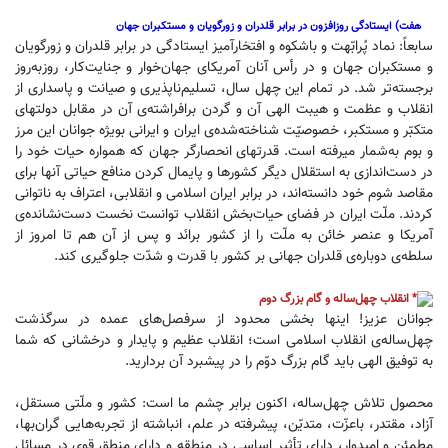
هفت) ایستادگی روزافزون در برابر قلدران و زورگویان و مستکبران جهان
سابعاً: نماد پُرابّهت و باشکوه و افتخارآمیز ایستادگی در برابر قلدران و زورگویان
و مستکبران جهان و در رأس آنان آمریکای جهان‌خوار و جنایت‌کار، روزبه‌روز
برجسته‌تر شد. در تمام این چهل سال، تسلیم‌ناپذیری و صیانت و پاسداری از
انقلاب و عظمت و هیبت الهی آن و گردن برافراشته‌ی آن در مقابل دولتهای
متکبّر و مستکبر، خصوصیّت شناخته‌شده‌ی ایران و ایرانی بویژه جوانان این مرز
و بوم به‌شمار میرفته است. قدرتهای انحصارگر جهان که همواره حیات خود را
در دست‌اندازی به استقلال دیگر کشورها و پایمال کردن منافع حیاتی آنها برای
مقاصد شوم خود دانسته‌اند، در برابر ایران اسلامی و انقلابی، اعتراف به ناتوانی
کردند. ملّت ایران در فضای حیات‌بخش انقلاب توانست نخست دست‌نشانده‌ی
آمریکا و عنصر خائن به ملّت را از کشور برانَد و پس از ‌آن هم تا امروز از
سلطه‌ی دوباره‌ی قلدران جهانی بر کشور با قدرت و شدّت جلوگیری کند.
انقلاب چهل‌ساله و گام بزرگ دوم
جوانان عزیز! اینها بخشی محدود از سرفصل‌های عمده در سرگذشت
چهل‌ساله‌ی انقلاب اسلامی است؛ انقلاب عظیم و پایدار و درخشانی که شما
به توفیق الهی باید گام بزرگ دوّم را در پیشبرد آن بردارید.
محصول تلاش چهل‌ساله، اکنون برابر چشم ما است: کشور و ملّتی مستقل،
آزاد، مقتدر، باعزّت، متدیّن، پیشرفته در علم، انباشته از تجربه‌هایی گران‌بها،
مطمئن و امیدوار، دارای تأثیر اساسی در منطقه و دارای منطق قوی در مسائل