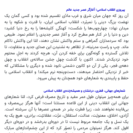
پیروزی انقلاب اسلامی؛ آغازگر عصر جدید عالم
آن روز که جهان میان شرق و غرب مادّی تقسیم شده بود و کسی گمان یک
نهضت بزرگ دینی را نمیبُرد، انقلاب اسلامی ایران، با قدرت و شکوه پا به
میدان نهاد؛ چهارچوب‌ها را شکست؛ کهنگی کلیشه‌ها را به رخ دنیا کشید؛
دین و دنیا را در کنار هم مطرح کرد و آغاز عصر جدیدی را اعلام نمود. طبیعی
بود که سردمداران گمراهی و ستم واکنش نشان دهند، امّا این واکنش ناکام
ماند. چپ و راستِ مدرنیته، از تظاهر به نشنیدن این صدای جدید و متفاوت، تا
تلاش گسترده و گونه‌گون برای خفه کردن آن، هرچه کردند به اجلِ محتوم
خود نزدیک‌تر شدند. اکنون با گذشت چهل جشن سالانه‌ی انقلاب و چهل
دهه‌ی فجر، یکی از آن دو کانون دشمنی نابود شده و دیگری با مشکلاتی که
خبر از نزدیکی احتضار میدهند، دست‌وپنجه نرم میکند! و انقلاب اسلامی با
حفظ و پایبندی به شعارهای خود همچنان به پیش میرود.
شعارهای جهانی، فطری، درخشان و همیشه‌زنده‌ی انقلاب اسلامی
برای همه‌چیز میتوان طول عمر مفید و تاریخ مصرف فرض کرد، امّا شعارهای
جهانی این انقلاب دینی از این قاعده مستثنا است؛ آنها هرگز بی‌مصرف و
بی‌فایده نخواهند شد، زیرا فطرت بشر در همه‌ی عصرها با آن سرشته است.
آزادی، اخلاق، معنویّت، عدالت، استقلال، عزّت، عقلانیّت، برادری، هیچ یک به
یک نسل و یک جامعه مربوط نیست تا در دوره‌ای بدرخشد و در دوره‌ای دیگر
افول کند. هرگز نمیتوان مردمی را تصوّر کرد که از این چشم‌اندازهای مبارک