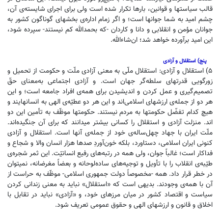
قالب سیاستها و قوانین، بارها تکرار شده است ولی برای اجرای شایسته‌ی آن،
چشم امید به شما جوانها است؛ و اگر زمام اداره‌ی بخشهای گوناگون کشور به
جوانان مؤمن و انقلابی و دانا و کاردان -که بحمدالله کم نیستند- سپرده شود،
این امید برآورده خواهد شد؛ ان‌شاءالله.
پنج) استقلال و آزادی
۵) استقلال و آزادی: استقلال ملّی به معنی آزادی ملّت و حکومت از تحمیل و
زورگویی قدرتهای سلطه‌گر جهان است. و آزادی اجتماعی به‌معنای حقّ
تصمیم‌گیری و عمل کردن و اندیشیدن برای همه‌ی افراد جامعه است؛ و این
هر دو از جمله‌ی ارزشهای اسلامی‌اند و این هر دو عطیّه‌ی الهی به انسانها‌یند و
هیچ کدام تفضّل حکومتها به مردم نیستند. حکومتها موظّف به تأمین این دو
اند. منزلت آزادی و استقلال را کسانی بیشتر میدانند که برای آن جنگیده‌اند.
ملّت ایران با جهاد چهل‌ساله‌ی خود از جمله‌ی آنها است. استقلال و آزادی
کنونی ایران اسلامی، دستاورد، بلکه خون‌آوردِ صدها هزار انسان والا و شجاع و
فداکار است؛ غالباً جوان، ولی همه در رتبه‌های رفیع انسانیّت. این ثمر شجره‌ی
طیّبه‌ی انقلاب را با تأویل و توجیه‌های ساده‌لوحانه و بعضاً مغرضانه، نمیتوان
در خطر قرار داد. همه -مخصوصاً دولت جمهوری اسلامی‌- موظّف به حراست از
آن با همه‌ی وجودند. بدیهی است که «استقلال» نباید به معنی زندانی کردن
سیاست و اقتصاد کشور در میان مرزهای خود، و «آزادی» نباید در تقابل با
اخلاق و قانون و ارزشهای الهی و حقوق عمومی تعریف شود.