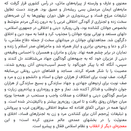
معنوی و عارف و وارسته از پیرایه‌های مادّی، در رأس کشوری قرار گرفت که
مایه‌های ایمان مردمش بسی ریشه‌دار و عمیق بود. هرچند دست تطاول
تبلیغات مروّج فساد و بی‌بندوباری در طول دوران پهلوی‌ها به آن ضربه‌های
سخت زده و لجنزاری از آلودگی اخلاقی غربی را به درون زندگی مردم متوسّط و
بخصوص جوانان کشانده بود، ولی رویکرد دینی و اخلاقی در جمهوری اسلامی،
دلهای مستعد و نورانی بویژه جوانان را مجذوب کرد و فضا به سود دین و اخلاق
دگرگون شد. مجاهدتهای جوانان در میدانهای سخت از جمله دفاع مقدّس، با
ذکر و دعا و روحیه‌ی برادری و ایثار همراه شد و ماجراهای صدر اسلام را زنده و
نمایان در برابر چشم همه نهاد. پدران و مادران و همسران با احساس وظیفه‌ی
دینی از عزیزان خود که به جبهه‌های گوناگون جهاد می‌شتافتند دل کندند و
سپس، آنگاه که با پیکر خون‌آلود یا جسم آسیب‌دیده‌ی آنان روبه‌رو شدند،
مصیبت را با شکر همراه کردند. مساجد و فضاهای دینی رونقی بی‌سابقه
گرفت. صف نوبت برای اعتکاف از هزاران جوان و استاد و دانشجو و زن و مرد و
صف نوبت برای اردوهای جهادی و جهاد سازندگی و بسیج سازندگی از هزاران
جوان داوطلب و فداکار آکنده شد. نماز و حج و روزه‌داری و پیاده‌روی زیارت و
مراسم گوناگون دینی و انفاقات و صدقات واجب و مستحب در همه‌جا بویژه
میان جوانان رونق یافت و تا امروز، روزبه‌روز بیشتر و باکیفیّت‌تر شده است. و
اینها همه در دورانی اتّفاق افتاده که سقوط اخلاقی روزافزون غرب و پیروانش
و تبلیغات پُرحجم آنان برای کشاندن مرد و زن به لجنزارهای فساد، اخلاق و
معنویّت را در بخشهای عمده‌ی عالم منزوی کرده است؛ و این
معجزه‌ای دیگر از انقلاب
و نظام اسلامی فعّال و پیشرو است.