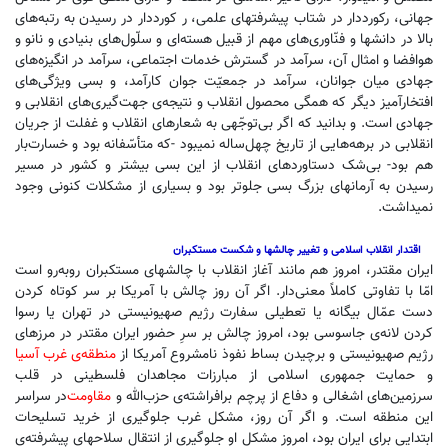
جهانی، رکورددار در شتاب پیشرفتهای علمی، ر کورددار در رسیدن به رتبه‌های
بالا در دانشها و فنّاوری‌های مهم از قبیل هسته‌ای و سلّول‌های بنیادی و نانو و
هوافضا و امثال آن، سرآمد در گسترش خدمات اجتماعی، سرآمد در انگیزه‌های
جهادی میان جوانان، سرآمد در جمعیّت جوان کارآمد، و بسی ویژگی‌های
افتخارآمیز دیگر که همگی محصول انقلاب و نتیجه‌ی جهت‌گیری‌های انقلابی و
جهادی است. و بدانید که اگر بی‌توجّهی به شعارهای انقلاب و غفلت از جریان
انقلابی در برهه‌هایی از تاریخ چهل‌ساله نمیبود -که متأسّفانه بود و خسارت‌بار
هم بود- بی‌شک دستاوردهای انقلاب از این بسی بیشتر و کشور در مسیر
رسیدن به آرمانهای بزرگ بسی جلوتر بود و بسیاری از مشکلات کنونی وجود
نمیداشت.
اقتدار انقلاب اسلامی و تغییر چالشها و شکست مستکبران
ایران مقتدر، امروز هم مانند آغاز انقلاب با چالشهای مستکبران روبه‌رو است
امّا با تفاوتی کاملاً معنی‌دار. اگر آن روز چالش با آمریکا بر سر کوتاه کردن
دست عمّال بیگانه یا تعطیلی سفارت رژیم صهیونیستی در تهران یا رسوا
کردن لانه‌ی جاسوسی بود، امروز چالش بر سرِ حضور ایران مقتدر در مرزهای
رژیم صهیونیستی و برچیدن بساط نفوذ نامشروع آمریکا از
منطقه‌ی غرب آسیا
و حمایت جمهوری اسلامی از مبارزات مجاهدان فلسطینی در قلب
سرزمین‌های اشغالی و دفاع از پرچم برافراشته‌ی حزب‌الله و
مقاومت
در سراسر
این منطقه است. و اگر آن روز، مشکل غرب جلوگیری از خرید تسلیحات
ابتدایی برای ایران بود،‌ امروز مشکل او جلوگیری از انتقال سلاحهای پیشرفته‌ی