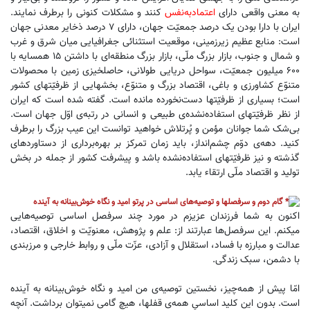
به معنی واقعی دارای
اعتمادبه‌نفس
کنند و مشکلات کنونی را برطرف نمایند.
ایران با دارا بودن یک درصد جمعیّت جهان، دارای ۷ درصد ذخایر معدنی جهان
است: منابع عظیم زیرزمینی، موقعیت استثنائی جغرافیایی میان شرق و غرب
و شمال و جنوب، بازار بزرگ ملّی، بازار بزرگ منطقه‌ای با داشتن ۱۵ همسایه با
۶۰۰ میلیون جمعیّت، سواحل دریایی طولانی، حاصلخیزی زمین با محصولات
متنوّع کشاورزی و باغی، اقتصاد بزرگ و متنوّع، بخشهایی از ظرفیّتهای کشور
است؛ بسیاری از ظرفیّتها دست‌نخورده مانده است. گفته شده‌ است که ایران
از نظر ظرفیّتهای استفاده‌نشده‌ی طبیعی و انسانی در رتبه‌ی اوّل جهان است.
بی‌شک شما جوانان مؤمن و پُرتلاش خواهید توانست این عیب بزرگ را برطرف
کنید. دهه‌ی دوّم چشم‌انداز، باید زمان تمرکز بر بهره‌برداری از دستاوردهای
گذشته و نیز ظرفیّتهای استفاده‌نشده باشد و پیشرفت کشور از جمله در بخش
تولید و اقتصاد ملّی ارتقاء یابد.
گام دوم و سرفصلها و توصیه‌های اساسی در پرتو امید و نگاه خوش‌بینانه به آینده
اکنون به شما فرزندان عزیزم در مورد چند سرفصل اساسی توصیه‌هایی
میکنم. این سرفصل‌ها عبارتند از: علم و پژوهش، معنویّت و اخلاق، اقتصاد،
عدالت و مبارزه با فساد، استقلال و آزادی، عزّت ملّی و روابط خارجی و مرزبندی
با دشمن، سبک زندگی.
امّا پیش از همه‌چیز، نخستین توصیه‌ی من امید و نگاه خوش‌بینانه به آینده
است. بدون این کلید اساسیِ همه‌ی قفلها، هیچ گامی نمیتوان برداشت. آنچه