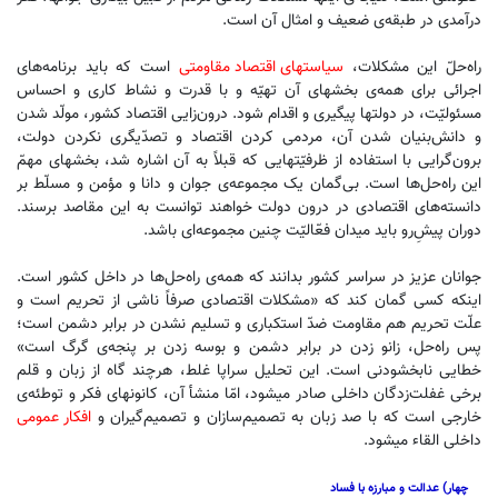
درآمدی در طبقه‌ی ضعیف و امثال آن است.
راه‌حلّ این مشکلات،
سیاستهای اقتصاد مقاومتی
است که باید برنامه‌های
اجرائی برای همه‌ی بخشهای آن تهیّه و با قدرت و نشاط کاری و احساس
مسئولیّت، در دولتها پیگیری و اقدام شود. درون‌زایی اقتصاد کشور، مولّد شدن
و دانش‌بنیان شدن آن، مردمی کردن اقتصاد و تصدّیگری نکردن دولت،
برون‌گرایی با استفاده از ظرفیّتهایی که قبلاً به آن اشاره شد، بخشهای مهمّ
این راه‌حل‌ها است. بی‌گمان یک مجموعه‌ی جوان و دانا و مؤمن و مسلّط بر
دانسته‌های اقتصادی در درون دولت خواهند توانست به این مقاصد برسند.
دوران پیشِ‌رو باید میدان فعّالیّت چنین مجموعه‌ای باشد.
جوانان عزیز در سراسر کشور بدانند که همه‌ی راه‌حل‌ها در داخل کشور است.
اینکه کسی گمان کند که «مشکلات اقتصادی صرفاً ناشی از تحریم است و
علّت تحریم هم مقاومت ضدّ استکباری و تسلیم نشدن در برابر دشمن است؛
پس راه‌حل، زانو زدن در برابر دشمن و بوسه زدن بر پنجه‌ی گرگ است»
خطایی نابخشودنی است. این تحلیل سراپا غلط، هرچند گاه از زبان و قلم
برخی غفلت‌زدگان داخلی صادر میشود، امّا منشأ آن، کانونهای فکر و توطئه‌ی
خارجی است که با صد زبان به تصمیم‌سازان و تصمیم‌گیران و
افکار عمومی
داخلی القاء میشود.
چهار) عدالت و مبارزه با فساد