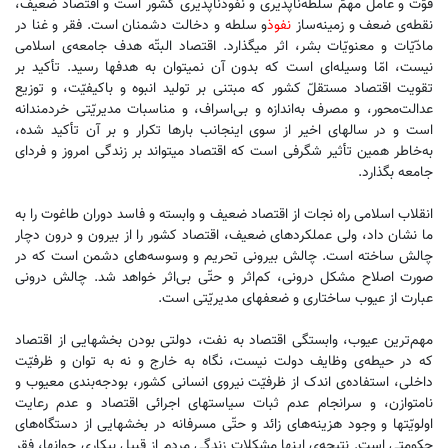
قوّت و عامل مهمّ سلطه‌ناپذیری و نفوذناپذیری کشور است و اقتصاد ضعیف،
نقطه‌ی ضعف و زمینه‌‌ساز
نفوذ
و سلطه و دخالت دشمنان است. فقر و غنا در
مادّیّات و معنویّات بشر، اثر میگذارد. اقتصاد البتّه هدف جامعه‌ی اسلامی
نیست، امّا وسیله‌ای است که بدون آن نمیتوان به هدفها رسید. تأکید بر
تقویت اقتصاد مستقلّ کشور که مبتنی‌ بر تولید انبوه و باکیفیّت، و توزیع
عدالت‌محور، و مصرف به‌اندازه و بی‌اسراف، و مناسبات مدیریّتی خردمندانه
است و در سالهای اخیر از سوی اینجانب بارها تکرار و بر آن تأکید شده،
به‌خاطر همین تأثیر شگرفی است که اقتصاد میتواند بر زندگی امروز و فردای
جامعه بگذارد.
انقلاب اسلامی راه نجات از اقتصاد ضعیف و وابسته و فاسد دوران طاغوت را به
ما نشان داد، ولی عملکردهای ضعیف، اقتصاد کشور را از بیرون و درون دچار
چالش ساخته است. چالش بیرونی تحریم و وسوسه‌ها‌ی دشمن است که در
صورت اصلاح مشکل درونی، کم‌اثر و حتّی بی‌اثر خواهد شد. چالش درونی
عبارت از عیوب ساختاری و ضعفهای مدیریّتی است.
مهم‌ترین عیوب، وابستگی اقتصاد به نفت، دولتی بودن بخشهایی از اقتصاد
که در حیطه‌ی وظایف دولت نیست، نگاه به خارج و نه به توان و ظرفیّت
داخلی، استفاده‌ی اندک از ظرفیّت نیروی انسانی کشور، بودجه‌بندی معیوب و
نامتوازن، و سرانجام عدم ثبات سیاستهای اجرائی اقتصاد و عدم رعایت
اولویّتها و وجود هزینه‌های زائد و حتّی مسرفانه در بخشهایی از دستگاه‌های
حکومتی است. نتیجه‌ی اینها مشکلات زندگی مردم از قبیل بیکاری جوانها، فقر