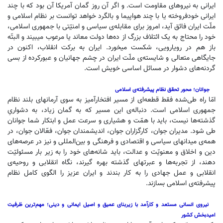
ایرانی به نیروهای مقاومت است. و اگر آن روز گمان آمریکا آن بود که با چند
ایرانی خودفروخته یا با چند هواپیما و بالگرد خواهد توانست بر نظام اسلامی و
ملّت ایران فائق آید، امروز برای مقابله‌ی سیاسی و امنیّتی با جمهوری اسلامی،
خود را محتاج به یک ائتلاف بزرگ از ده‌ها دولت معاند یا مرعوب میبیند و البتّه
باز هم در رویارویی، شکست میخورد. ایران به برکت انقلاب، اکنون در
جایگاهی متعالی و شایسته‌ی ملّت ایران در چشم جهانیان و عبورکرده از بسی
گردنه‌های دشوار در مسائل اساسی خویش است.
جوانان؛ محور تحقق نظام پیشرفته‌ی اسلامی
امّا راه طی‌شده فقط قطعه‌ای از مسیر افتخارآمیز به سوی آرمانهای بلند نظام
جمهوری اسلامی است. دنباله‌ی این مسیر که به گمان زیاد، به دشواریِ
گذشته‌ها نیست، باید با همّت و هشیاری و سرعت عمل و ابتکار شما جوانان
طی شود. مدیران جوان، کارگزاران جوان، اندیشمندان جوان، فعّالان جوان، در
همه‌ی میدانهای سیاسی و اقتصادی و فرهنگی و بین‌المللی و نیز در عرصه‌های
دین و اخلاق و معنویّت و عدالت، باید شانه‌های خود را به زیر بار مسئولیّت
دهند، از تجربه‌ها و عبرتهای گذشته بهره گیرند، نگاه انقلابی و روحیه‌ی
انقلابی و عمل جهادی را به کار بندند و ایران عزیز را الگوی کامل نظام
پیشرفته‌ی اسلامی بسازند.
نیروی انسانی مستعد و کارآمد با زیربنای عمیق و اصیل ایمانی و دینی؛ مهم‌ترین ظرفیت
امیدبخش کشور