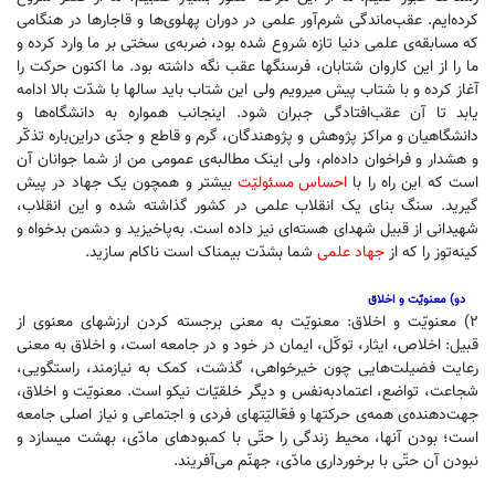
کرده‌ایم. عقب‌ماندگی شرم‌آور علمی در دوران پهلوی‌ها و قاجارها در هنگامی
که مسابقه‌ی علمی دنیا تازه شروع شده بود، ضربه‌ی سختی بر ما وارد کرده و
ما را از این کاروان شتابان، فرسنگها عقب نگه داشته بود. ما اکنون حرکت را
‌آغاز کرده و با شتاب پیش میرویم ولی این شتاب باید سالها با شدّت بالا ادامه
یابد تا آن عقب‌افتادگی جبران شود. اینجانب همواره به دانشگاه‌ها و
دانشگاهیان و مراکز پژوهش و پژوهندگان، گرم و قاطع و جدّی دراین‌باره تذکّر
و هشدار و فراخوان داده‌ام، ولی اینک مطالبه‌ی عمومی من از شما جوانان آن
است که این راه را با
احساس مسئولیّت
بیشتر و همچون یک جهاد در پیش
گیرید. سنگ بنای یک انقلاب علمی در کشور گذاشته شده و این انقلاب،
شهیدانی از قبیل شهدای هسته‌ای نیز داده است. به‌پاخیزید و دشمن بدخواه و
کینه‌توز را که از
جهاد علمی
شما بشدّت بیمناک است ناکام سازید.
دو) معنویّت و اخلاق
۲) معنویّت و اخلاق: معنویّت به معنی برجسته کردن ارزشهای معنوی از
قبیل: اخلاص، ایثار، توکّل، ایمان در خود و در جامعه است، و اخلاق به معنی
رعایت فضیلت‌هایی چون خیرخواهی، گذشت، کمک به نیازمند، راستگویی،
شجاعت، تواضع، اعتمادبه‌نفس و دیگر خلقیّات نیکو است. معنویّت و اخلاق،
جهت‌دهنده‌ی همه‌ی حرکتها و فعّالیّتهای فردی و اجتماعی و نیاز اصلی جامعه
است؛ بودن آنها، محیط زندگی را حتّی با کمبودهای مادّی، بهشت میسازد و
نبودن آن حتّی با برخورداری مادّی، جهنّم می‌آفریند.