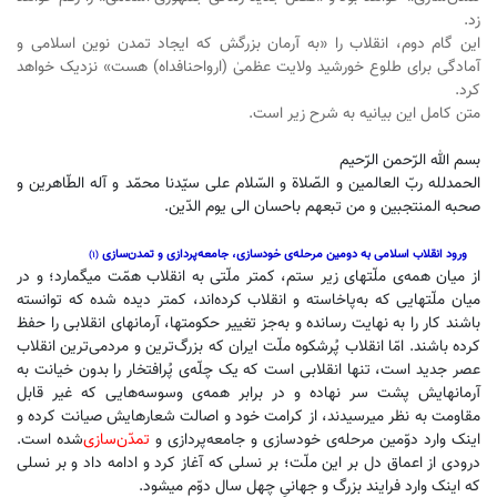
زد.
این گام دوم، انقلاب را «به آرمان بزرگش که ایجاد تمدن نوین اسلامی و
آمادگی برای طلوع خورشید ولایت عظمیٰ (ارواحنافداه) هست» نزدیک خواهد
کرد.
متن کامل این بیانیه به شرح زیر است.
بسم الله الرّحمن الرّحیم
الحمدلله ربّ العالمین و الصّلاة و السّلام علی سیّدنا محمّد و آله‌ الطّاهرین و
صحبه المنتجبین و من تبعهم باحسان الی یوم الدّین.
ورود انقلاب اسلامی به دومین مرحله‌‌ی خودسازی، جامعه‌پردازی و تمدن‌سازی
(۱)
از میان همه‌ی ملّتهای زیر ستم، کمتر ملّتی به انقلاب همّت میگمارد؛ و در
میان ملّتهایی که به‌پاخاسته و انقلاب کرده‌اند، کمتر دیده شده که توانسته
باشند کار را به نهایت رسانده و به‌جز تغییر حکومتها، آرمانهای انقلابی را حفظ
کرده باشند. امّا انقلاب پُرشکوه ملّت ایران که بزرگ‌ترین و مردمی‌ترین انقلاب
عصر جدید است، تنها انقلابی است که یک چلّه‌ی پُرافتخار را بدون خیانت به
آرمانهایش پشت سر نهاده و در برابر همه‌ی وسوسه‌هایی که غیر قابل
مقاومت به نظر میرسیدند، از کرامت خود و اصالت شعارهایش صیانت کرده و
اینک وارد دوّمین مرحله‌ی خودسازی و جامعه‌پردازی و
تمدّن‌سازی
شده ‌است.
درودی از اعماق دل بر این ملّت؛ بر نسلی که آغاز کرد و ادامه داد و بر نسلی
که اینک وارد فرایند بزرگ و جهانیِ چهل سال دوّم میشود.