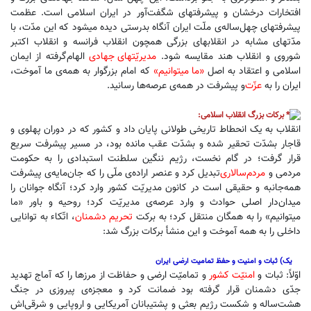
افتخارات درخشان و پیشرفتهای شگفت‌آور در ایران اسلامی است. عظمت
پیشرفتهای چهل‌ساله‌ی ملّت ایران آنگاه بدرستی دیده میشود که این مدّت، با
مدّتهای مشابه در انقلابهای بزرگی همچون انقلاب فرانسه و انقلاب اکتبر
شوروی و انقلاب هند مقایسه شود.
مدیریّتهای جهادی
الهام‌گرفته از ایمان
اسلامی و اعتقاد به اصل
«ما میتوانیم»
که امام بزرگوار به همه‌ی ما آموخت،
ایران را به
عزّت
و پیشرفت در همه‌ی عرصه‌ها رسانید.
برکات بزرگ انقلاب اسلامی:
انقلاب به یک انحطاط تاریخی طولانی پایان داد و کشور که در دوران پهلوی و
قاجار بشدّت تحقیر شده و بشدّت عقب مانده بود، در مسیر پیشرفت سریع
قرار گرفت؛ در گام نخست، رژیم ننگین سلطنت استبدادی را به حکومت
مردمی و
مردم‌سالاری
تبدیل کرد و عنصر اراده‌ی ملّی را که جان‌مایه‌‌ی پیشرفت
همه‌جانبه و حقیقی است در کانون مدیریّت کشور وارد کرد؛ آنگاه جوانان را
میدان‌دار اصلی حوادث و وارد عرصه‌ی مدیریّت کرد؛ روحیه‌ و باور «ما
میتوانیم» را به همگان منتقل کرد؛ به برکت
تحریم دشمنان
،‌ اتّکاء به توانایی
داخلی را به همه آموخت و این منشأ برکات بزرگ شد:
یک) ثبات و امنیت و حفظ تمامیت ارضی ایران
اوّلاً: ثبات و
امنیّت کشور
و تمامیّت ارضی و حفاظت از مرزها را که آماج تهدید
جدّی دشمنان قرار گرفته بود ضمانت کرد و معجزه‌ی پیروزی در جنگ
هشت‌ساله و شکست رژیم بعثی و پشتیبانان آمریکایی و اروپایی و شرقی‌اش