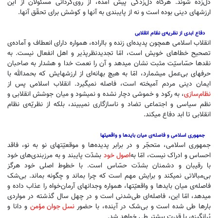
دل‌زده شوند. هرگاه دل‌زدگی پیش آمده، از روی‌گردانی مسئولان از این
ارزشهای دینی بوده است و نه از پایبندی به آنها و کوشش برای تحقّق آنها.
دفاع ابدی از نظریه‌ی نظام انقلابی
انقلاب اسلامی همچون پدیده‌ای زنده و بااراده، همواره دارای انعطاف و آماده‌ی
تصحیح خطاهای خویش است، امّا تجدیدنظرپذیر و اهل انفعال نیست. به
نقدها حسّاسیّت مثبت نشان میدهد و آن را نعمت خدا و هشدار به صاحبان
حرفهای بی‌عمل میشمارد، امّا به هیچ بهانه‌ای از ارزشهایش که بحمدالله با
ایمان دینی مردم آمیخته است، فاصله نمیگیرد. انقلاب اسلامی پس از
نظام‌سازی
، به رکود و خموشی دچار نشده و نمیشود و میان جوشش انقلابی و
نظم سیاسی و اجتماعی تضاد و ناسازگاری نمیبیند، بلکه از نظریّه‌ی نظام
انقلابی تا ابد دفاع میکند.
جمهوری اسلامی و فاصله‌ی میان بایدها و واقعیتها
جمهوری اسلامی، متحجّر و در برابر پدیده‌ها و موقعیّتهای نو به نو، فاقد
احساس و ادراک نیست، امّا به
اصول خود
بشدّت پایبند و به مرزبندی‌های خود
با رقیبان و دشمنان بشدّت حسّاس است. با خطوط اصلی خود هرگز
بی‌مبالاتی نمیکند و برایش مهم است که چرا بماند و چگونه بماند. بی‌شک
فاصله‌ی میان بایدها و واقعیّتها، همواره وجدانهای آرمان‌خواه را عذاب داده و
میدهد، امّا این، فاصله‌ای طی‌شدنی است و در چهل سال گذشته در مواردی
بارها طی شده است و بی‌شک در آینده، با حضور
نسل جوان مؤمن
و دانا و
پُرانگیزه، با قدرت بیشتر طی خواهد شد.