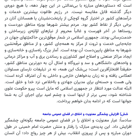
است که دستاوردهای مبارزه با بی‌عدالتی در این چهار دهه، با هیچ دوره‌ی
دیگر گذشته قابل مقایسه نیست. در رژیم طاغوت بیشترین خدمات و
درآمدهای کشور در اختیار گروه کوچکی از پایتخت‌نشینان یا همسانان آنان در
برخی دیگر از نقاط کشور بود. مردم بیشتر شهرها بویژه مناطق دوردست و
روستاها در آخر فهرست و غالباً محروم از نیازهای اوّلیّه‌ی زیرساختی و
خدمت‌رسانی بودند. جمهوری اسلامی در شمار موفّق‌ترین حاکمیّتهای جهان در
جابه‌جایی خدمت و ثروت از مرکز به همه‌جای کشور، و از مناطق مرفّه‌نشین
شهرها به مناطق پایین‌دست آن بوده است. آمار بزرگ راه‌سازی و خانه‌سازی و
ایجاد مراکز صنعتی و اصلاح امور کشاورزی و رساندن برق و آب و مراکز درمانی
و واحدهای دانشگاهی و سد و نیروگاه و امثال آن به دورترین مناطق کشور،
حقیقتاً افتخارآفرین است؛ بی‌شک این همه، نه در تبلیغات نارسای مسئولان
انعکاس یافته‌ و نه زبان بدخواهان خارجی و داخلی به آن اعتراف کرده است؛
ولی هست و حسنه‌ای برای مدیران جهادی و بااخلاص نزد خدا و خلق است.
البتّه عدالت مورد انتظار در جمهوری اسلامی که مایل است پیرو حکومت علوی
شناخته شود، بسی برتر از اینها است و چشم امید برای اجرای آن به شما
جوانها است که در ادامه بدان خواهم پرداخت.
شش) افزایش چشمگیر معنویت و اخلاق در فضای عمومی جامعه
سادساً: عیار معنویّت و اخلاق را در فضای عمومی جامعه بگونه‌ای چشمگیر
افزایش داد. این پدیده‌ی مبارک را رفتار و منش حضرت امام خمینی در طول
دوران مبارزه و پس ‌از پیروزی انقلاب، بیش ‌از هر چیز رواج داد؛ آن انسان