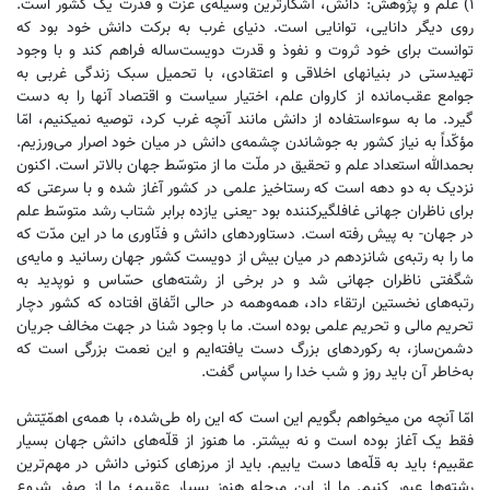
۱) علم و پژوهش: دانش،‌ آشکارترین وسیله‌ی عزّت و قدرت یک کشور است.
روی دیگر دانایی، توانایی است. دنیای غرب به برکت دانش خود بود که
توانست برای خود ثروت و نفوذ و قدرت دویست‌ساله فراهم کند و با وجود
تهیدستی در بنیانهای اخلاقی و اعتقادی، با تحمیل سبک زندگی غربی به
جوامع عقب‌مانده از کاروان علم، اختیار سیاست و اقتصاد آنها را به دست
گیرد. ما به سوءاستفاده از دانش مانند آنچه غرب کرد، توصیه نمیکنیم، امّا
مؤکّداً به نیاز کشور به جوشاندن چشمه‌ی دانش در میان خود اصرار می‌ورزیم.
بحمدالله استعداد علم و تحقیق در ملّت ما از متوسّط جهان بالاتر است. اکنون
نزدیک به دو دهه است که رستاخیز علمی در کشور آغاز شده و با سرعتی که
برای ناظران جهانی غافلگیرکننده بود -یعنی یازده برابر شتاب رشد متوسّط علم
در جهان- به پیش رفته است. دستاوردهای دانش و فنّاوری ما در این مدّت که
ما را به رتبه‌ی شانزدهم در میان بیش از دویست کشور جهان رسانید و مایه‌ی
شگفتی ناظران جهانی شد و در برخی از رشته‌های حسّاس و نوپدید به
رتبه‌های نخستین ارتقاء داد، همه‌وهمه در حالی اتّفاق افتاده که کشور دچار
تحریم مالی و تحریم علمی بوده است. ما با وجود شنا در جهت مخالف جریان
دشمن‌ساز، به رکوردهای بزرگ دست یافته‌ایم و این نعمت بزرگی است که
به‌خاطر آن باید روز و شب خدا را سپاس گفت.
امّا آنچه من میخواهم بگویم این است که این راه طی‌شده، با همه‌ی اهمّیّتش
فقط یک آغاز بوده است و نه بیشتر. ما هنوز از قلّه‌های دانش جهان بسیار
عقبیم؛ باید به قلّه‌ها دست یابیم. باید از مرزهای کنونی دانش در مهم‌ترین
رشته‌ها عبور کنیم. ما از این مرحله هنوز بسیار عقبیم؛ ما از صفر شروع