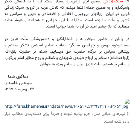
۷)
سبک زندگی
: سخن لازم دراین‌باره بسیار است. آن را به فرصتی دیگر
وامیگذارم و به همین جمله اکتفا میکنم که تلاش غرب در ترویج سبک زندگی
غربی در ایران، زیانهای بی‌جبران اخلاقی و اقتصادی و دینی و سیاسی به
کشور و ملّت ما زده است؛ مقابله با آن، جهادی همه‌جانبه و هوشمندانه
میطلبد که باز چشم امید در آن به شما جوانها است.
در پایان از حضور سرافرازانه و افتخارانگیز و دشمن‌شکن ملّت عزیز در
بیست‌ودوّم بهمن و چهلمین سالگرد انقلاب عظیم اسلامی تشکّر میکنم و
پیشانی سپاس بر درگاه حضرت حق میسایم. سلام بر حضرت بقیّة‌الله
(ارواحنافداه)؛ سلام بر ارواح طیّبه‌ی شهیدان والامقام و روح مطهّر امام بزرگوار؛
و سلام بر همه‌ی ملّت عزیز ایران و سلام ویژه به جوانان.
دعاگوی شما
سیّدعلی خامنه‌ای
۲۲ بهمن‌ماه ۱۳۹۷
۱) تیترهای میانی متن، جزو بیانیه نبوده و صرفاً برای دسته‌بندی مطالب قرار
داده شده است.