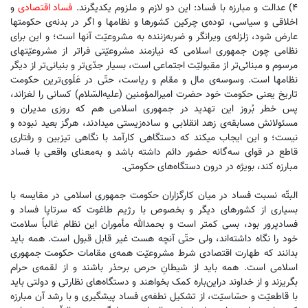
۴) عدالت و مبارزه با فساد: این دو لازم و ملزوم یکدیگرند.
فساد اقتصادی
و
اخلاقی و سیاسی، توده‌ی چرکین کشورها و نظامها و اگر در بدنه‌ی حکومتها
عارض شود، زلزله‌ی ویرانگر و ضربه‌زننده به مشروعیّت آنها است؛ و این برای
نظامی چون جمهوری اسلامی که نیازمند مشروعیّتی فراتر از مشروعیّتهای
مرسوم و مبنائی‌تر از مقبولیّت اجتماعی است، بسیار جدّی‌تر و بنیانی‌تر از دیگر
نظامها است. وسوسه‌ی مال و مقام و ریاست، حتّی در عَلَوی‌ترین حکومت
تاریخ یعنی حکومت خود حضرت امیر‌‌المؤمنین (علیه‌السّلام) کسانی را لغزاند،
پس خطر بُروز این تهدید در جمهوری اسلامی هم که روزی مدیران و
مسئولانش مسابقه‌ی زهد انقلابی و ساده‌زیستی میدادند، هرگز بعید نبوده و
نیست؛ و این ایجاب میکند که دستگاهی کارآمد با نگاهی تیزبین و رفتاری
قاطع در قوای سه‌گانه حضور دائم داشته باشد و به‌معنای واقعی با فساد
مبارزه کند، بویژه در درون دستگاه‌های حکومتی.
البتّه نسبت فساد در میان کارگزاران حکومت جمهوری اسلامی در مقایسه با
بسیاری از کشورهای دیگر و بخصوص با رژیم طاغوت که سرتاپا فساد و
فسادپرور بود، بسی کمتر است و بحمدالله مأموران این نظام غالباً سلامت
خود را نگاه داشته‌اند، ولی حتّی آنچه هست غیر قابل قبول است. همه باید
بدانند که طهارت اقتصادی شرط مشروعیّت همه‌ی مقامات حکومت جمهوری
اسلامی است. همه باید از شیطانِ حرص برحذر باشند و از لقمه‌ی حرام
بگریزند و از خداوند دراین‌باره کمک بخواهند و دستگاه‌های نظارتی و دولتی باید
با قاطعیّت و حسّاسیّت، از تشکیل نطفه‌ی فساد پیشگیری و با رشد آن مبارزه