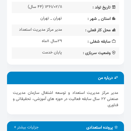
l
1361/02/11 (44 سال)
تاریخ تولد :
s
c
تهران _ تهران
استان _ شهر :
r
e
مدیر مرکز مدیریت استعداد
محل کار فعلی :
e
29سال 8ماه
n
سابقه شغلی :
پایان خدمت
وضعیت سربازی :
درباره من
مدیر مرکز مدیریت استعداد و توسعه اشتغال سازمان مدیریت
صنعتی 22 سال سابقه فعالیت در حوزه های آموزشی، تحقیقاتی و
فناوری
جزئیات بیشتر
پرونده استعدادی