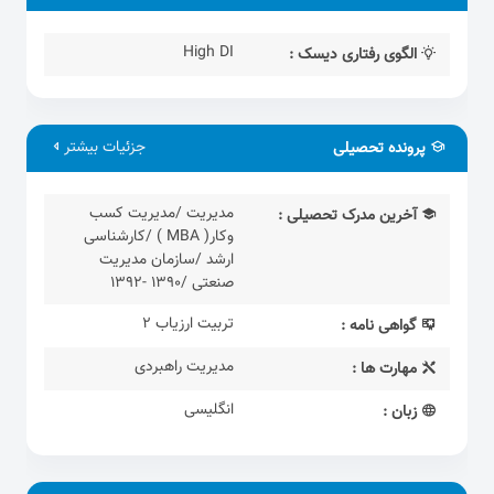
High DI
الگوی رفتاری دیسک :
جزئیات بیشتر
پرونده تحصیلی
مدیریت /مدیریت کسب
آخرین مدرک تحصیلی :
وکار( MBA ) /کارشناسی
ارشد /سازمان مدیریت
صنعتی /1390 -1392
تربیت ارزیاب 2
گواهی نامه :
مدیریت راهبردی
مهارت ها :
انگلیسی
زبان :